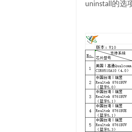
的选
uninstall