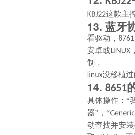
KBJ22
这款主
KBJ22
13.
蓝牙
看驱动，
8761
安卓或
LINUX
制，
没移植过
linux
14.
8651
具体操作：
“
器”，“
Generic
动查找并安装