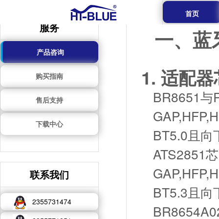
首页
服务
一、蓝
产品咨询
1.
适配器
购买指南
BR
8651
与
售后支持
GAP,HFP,H
下载中心
BT5.0
且向
ATS2851
芯
GAP,HFP,H
联系我们
BT5.3
且向
2355731474
BR8654A