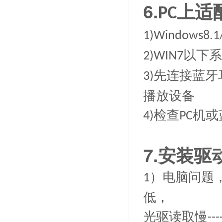
6.
适
上
PC
1)W
indows
8
.1
以下系
2)WIN7
先连接蓝牙
3)
播放设备
检查
机或
4)
PC
7.
安装驱
）电脑问题
1
低，
光驱读取慢
---