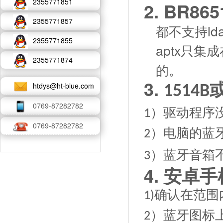
2355771851
2.
BR8651
2355771857
都不支持
ld
2355771855
aptx
只集成
2355771874
的。
3.
htdys@ht-blue.com
1514B
0769-87282782
）驱动程序
1
0769-87282782
）电脑的蓝
2
）蓝牙音箱
3
4.
安卓手
确认在范围
1)
）蓝牙图标
2