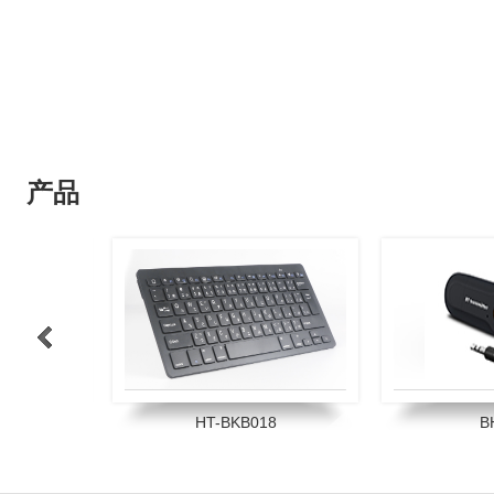
产品
>
WS-1 领夹麦克风
09C PS4
1
2
3
4