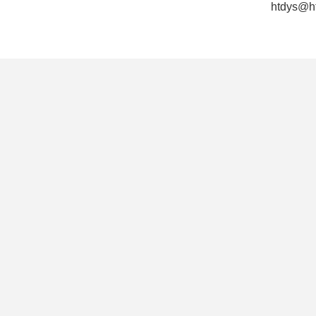
htdys@h