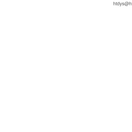
htdys@h